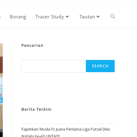
s
Borang
Tracer Study
Tautan
Pencarian
SEARCH
Berita Terkini
Fapetkan Muda Fc Juara Perdana Liga Futsal Dies
Natalis ke-43 UNTAD!