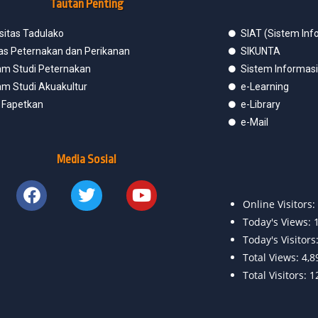
Tautan Penting
sitas Tadulako
SIAT (Sistem In
tas Peternakan dan Perikanan
SIKUNTA
am Studi Peternakan
Sistem Informas
am Studi Akuakultur
e-Learning
l Fapetkan
e-Library
e-Mail
Media Sosial
Online Visitors:
Today's Views:
Today's Visitors
Total Views:
4,8
Total Visitors:
1