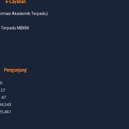
e-Layanan
formasi Akademik Terpadu)
i Terpadu MBKM
Pengunjung
0
127
:
47
94,543
25,461